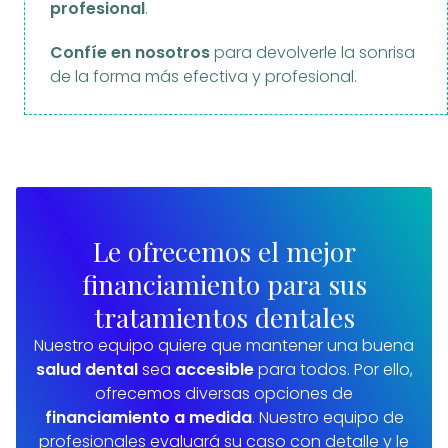
profesional
.
Confíe en nosotros
para devolverle la sonrisa
de la forma más efectiva y profesional.
Le ofrecemos el mejor
financiamiento para sus
tratamientos dentales
Nuestro equipo quiere que mantener una buena
salud dental
sea
accesible
para todos. Por ello,
ofrecemos diversas opciones de
financiamiento a medida
. Nuestro equipo de
profesionales evaluará su caso con detalle y le